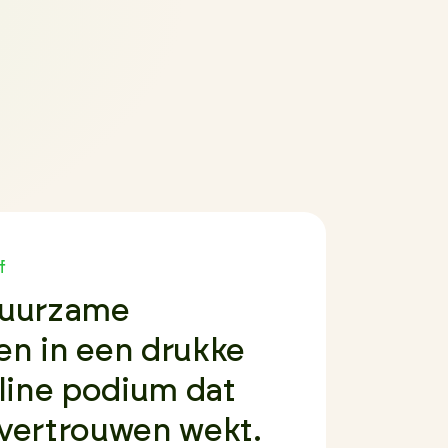
f
 duurzame
len in een drukke
line podium dat
n vertrouwen wekt.